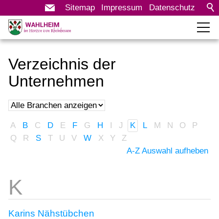
Sitemap
Impressum
Datenschutz
Rathaus
Verzeichnis der
Bürgerservice
Unternehmen
Leben in Wahlheim
Tourismus & Kultur
A
B
C
D
E
F
G
H
I
J
K
L
M
N
O
P
Q
R
S
T
U
V
W
X
Y
Z
Wirtschaft
A-Z Auswahl aufheben
Unternehmensverzeichnis
Karins Nähstübchen