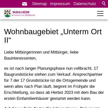
Sitemap
Impressum
Datenschutz
Rathaus
Wohnbaugebiet „Unterm Ort
Bürgerservice
II“
Wo erledige ich was
Liebe Mitbürgerinnen und Mitbürger, liebe
Sprechstunden des Ortsbürgermeisters
Bauinteressenten,
Ortsrecht und Satzungen
es ist nach langer Planungsphase nun vollbracht. 17
Baugebiete
Baugrundstücke stehen zum Verkauf. Ansprechpartner
für 7 der 17 Grundstücke ist die Ortsgemeinde und
Leben in Wahlheim
wenn alles nach Plan läuft, beginnt im Frühjahr die
Erschließung, so dass ab Herbst 2023 mit dem Bau der
Tourismus & Kultur
ersten Einfamilienhäuser gestartet werden kann.
Wirtschaft