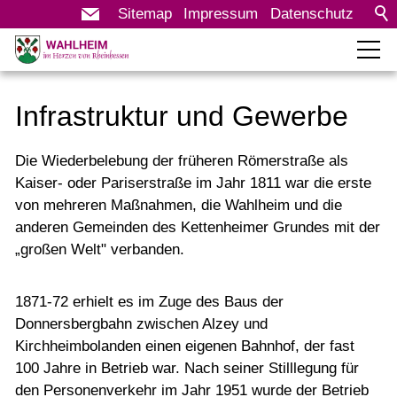
Sitemap
Impressum
Datenschutz
Rathaus
Infrastruktur und Gewerbe
Bürgerservice
Die Wiederbelebung der früheren Römerstraße als
Leben in Wahlheim
Kaiser- oder Pariserstraße im Jahr 1811 war die erste
von mehreren Maßnahmen, die Wahlheim und die
Tourismus & Kultur
anderen Gemeinden des Kettenheimer Grundes mit der
„großen Welt" verbanden.
Wirtschaft
1871-72 erhielt es im Zuge des Baus der
Unternehmensverzeichnis
Donnersbergbahn zwischen Alzey und
Kirchheimbolanden einen eigenen Bahnhof, der fast
100 Jahre in Betrieb war. Nach seiner Stilllegung für
den Personenverkehr im Jahr 1951 wurde der Betrieb