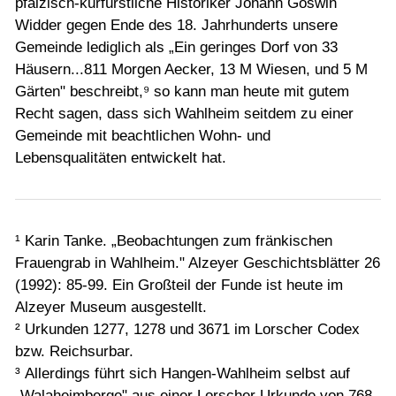
pfälzisch-kurfürstliche Historiker Johann Goswin
Widder gegen Ende des 18. Jahrhunderts unsere
Gemeinde lediglich als „Ein geringes Dorf von 33
Häusern...811 Morgen Aecker, 13 M Wiesen, und 5 M
Gärten" beschreibt,⁹ so kann man heute mit gutem
Recht sagen, dass sich Wahlheim seitdem zu einer
Gemeinde mit beachtlichen Wohn- und
Lebensqualitäten entwickelt hat.
¹ Karin Tanke. „Beobachtungen zum fränkischen
Frauengrab in Wahlheim." Alzeyer Geschichtsblätter 26
(1992): 85-99. Ein Großteil der Funde ist heute im
Alzeyer Museum ausgestellt.
² Urkunden 1277, 1278 und 3671 im Lorscher Codex
bzw. Reichsurbar.
³ Allerdings führt sich Hangen-Wahlheim selbst auf
„Walaheimberge" aus einer Lorscher Urkunde von 768