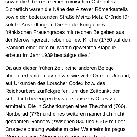
sowie die Überreste eines römischen Gutshofes.
Sicherlich waren die Nähe des Alzeyer Römerkastells
sowie der bedeutenden Straße Mainz-Metz Gründe für
solche Ansiedlungen. Die Entdeckung eines
fränkischen Frauengrabes mit reichen Beigaben aus
der Merowingerzeit neben der ev. Kirche (1750 auf dem
Standort einer dem hl. Martin geweihten Kiapelle
erbaut) im Jahr 1939 bestätigte dies.¹
Da aus dieser frühen Zeit keine anderen Belege
überliefert sind, müssen wir, wie viele Orte im Umland,
auf Urkunden des Lorscher Codex bzw. des
Reichsurbars zurückgreifen, um den Zeitpunkt der
schriftlich bezeugten Existenz unseres Ortes zu
ermitteln. Die in Schenkungen eines Theuthard (766),
Nortberad (778) und eines weiteren namentlich nicht
genannten Gönners (zwischen 830 und 850)² mit der
Ortsbezeichnung Walaheim oder Waleheim im pagus
Wormaciensis (Wormsgau) können sich laut