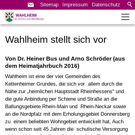
Sitemap
Impressum
Datenschutz
Rathaus
Wahlheim stellt sich vor
Bürgerservice
Von Dr. Heiner Bus und Arno Schröder (aus
Leben in Wahlheim
dem Heimatjahrbuch 2016)
Vereine
Wahlheim ist eine der vier Gemeinden des
Kettenheimer Grundes, die sich vor allem durch die
Veranstaltungen
Nähe zur „heimlichen Hauptstadt Rheinhessens" und
KITA Kettenheimer Grund
die gute Anbindung per Schiene und Straße an die
Bildergalerie
Ballungsgebiete Rhein-Main und Rhein-Neckar sowie
an die Nordpfalz mit dem Erholungsgebiet Donnersberg
Dorfmoderation
zu einem beliebten Wohngebiet entwickelt hat. Auch
Bürgerprojekt
wenn schon seit 45 Jahren die schulische Versorgung