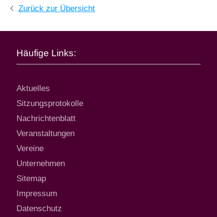
Tourismus & Kultur
Zurück zur Übersicht
Wirtschaft
Häufige Links:
Aktuelles
Sitzungsprotokolle
Nachrichtenblatt
Veranstaltungen
Vereine
Unternehmen
Sitemap
Impressum
Datenschutz