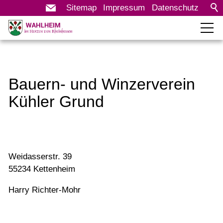
Sitemap
Impressum
Datenschutz
Rathaus
Bürgerservice
Bauern- und Winzerverein
Kühler Grund
Leben in Wahlheim
Vereine
Veranstaltungen
Weidasserstr. 39
KITA Kettenheimer Grund
55234 Kettenheim
Bildergalerie
Harry Richter-Mohr
Dorfmoderation
Bürgerprojekt