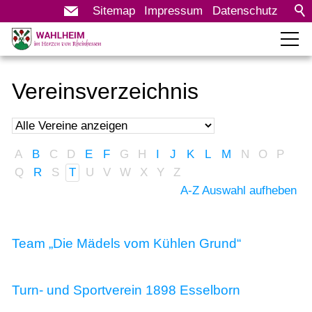
Sitemap
Impressum
Datenschutz
Rathaus
Vereinsverzeichnis
Bürgerservice
Leben in Wahlheim
A
B
C
D
E
F
G
H
I
J
K
L
M
N
O
P
Vereine
Q
R
S
T
U
V
W
X
Y
Z
A-Z Auswahl aufheben
Veranstaltungen
KITA Kettenheimer Grund
Team „Die Mädels vom Kühlen Grund“
Bildergalerie
Dorfmoderation
Turn- und Sportverein 1898 Esselborn
Bürgerprojekt