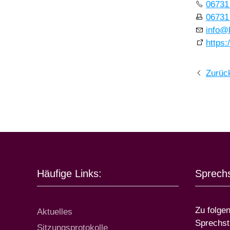
06731
06731
info
@
https
Zurüc
Häufige Links:
Sprech
Zu folge
Aktuelles
Sprechst
Sitzungsprotokolle