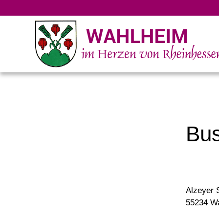
Bu
Alzeyer 
55234 W