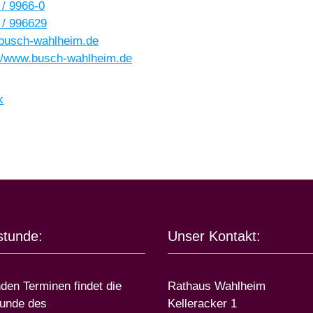
 / 9966-0
 / 996629
busch-wahlheim.de
://www.busch-wahlheim.de
k
stunde:
Unser Kontakt:
nden Terminen findet die
Rathaus Wahlheim
unde des
Kelleracker 1